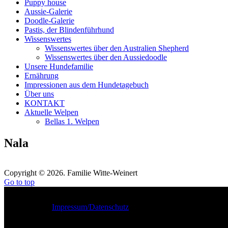
Puppy house
Aussie-Galerie
Doodle-Galerie
Pastis, der Blindenführhund
Wissenswertes
Wissenswertes über den Australien Shepherd
Wissenswertes über den Aussiedoodle
Unsere Hundefamilie
Ernährung
Impressionen aus dem Hundetagebuch
Über uns
KONTAKT
Aktuelle Welpen
Bellas 1. Welpen
Nala
Copyright © 2026. Familie Witte-Weinert
Go to top
Impressum/Datenschutz
https://www.google.com/maps/place/Fotohus-