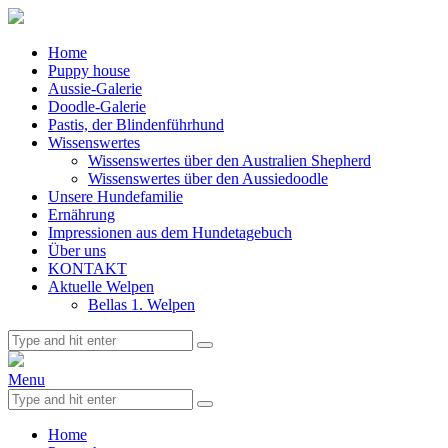
Home
Puppy house
Aussie-Galerie
Doodle-Galerie
Pastis, der Blindenführhund
Wissenswertes
Wissenswertes über den Australien Shepherd
Wissenswertes über den Aussiedoodle
Unsere Hundefamilie
Ernährung
Impressionen aus dem Hundetagebuch
Über uns
KONTAKT
Aktuelle Welpen
Bellas 1. Welpen
Menu
Home